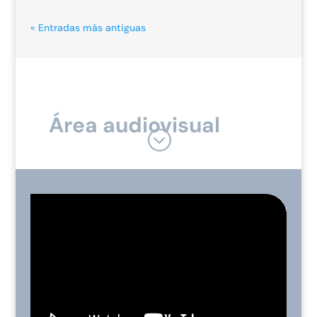
« Entradas más antiguas
Área audiovisual
;